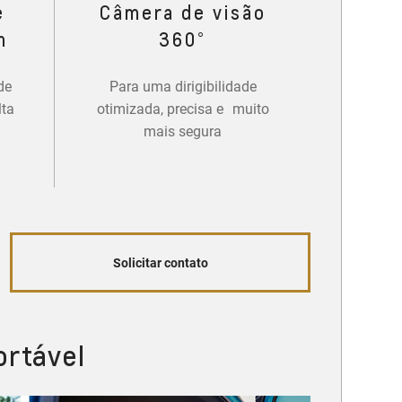
e
Câmera de visão
m
360°
de
Para uma dirigibilidade
lta
otimizada, precisa e muito
mais segura
Solicitar contato
ortável